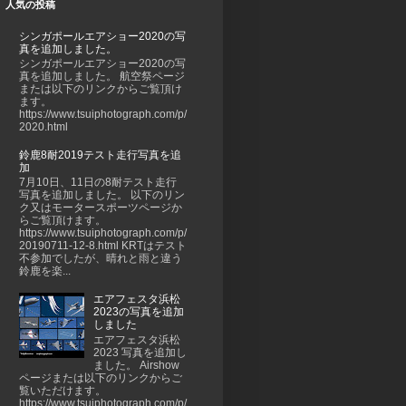
人気の投稿
シンガポールエアショー2020の写
真を追加しました。
シンガポールエアショー2020の写
真を追加しました。 航空祭ページ
または以下のリンクからご覧頂け
ます。
https://www.tsuiphotograph.com/p/
2020.html
鈴鹿8耐2019テスト走行写真を追
加
7月10日、11日の8耐テスト走行
写真を追加しました。 以下のリン
ク又はモータースポーツページか
らご覧頂けます。
https://www.tsuiphotograph.com/p/
20190711-12-8.html KRTはテスト
不参加でしたが、晴れと雨と違う
鈴鹿を楽...
エアフェスタ浜松
2023の写真を追加
しました
エアフェスタ浜松
2023 写真を追加し
ました。 Airshow
ページまたは以下のリンクからご
覧いただけます。
https://www.tsuiphotograph.com/p/