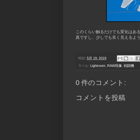
このくらい触るだけでも変化はある
真ですし、少しでも良く見えるよ
時刻:
5月 19, 2019
ラベル:
Lightroom
,
RAW現像
,
戦闘機
0 件のコメント:
コメントを投稿