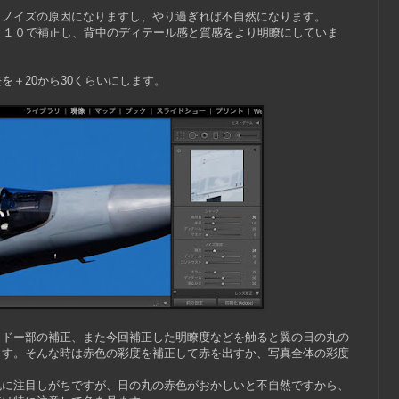
とノイズの原因になりますし、やり過ぎれば不自然になります。
＋１０で補正し、背中のディテール感と質感をより明瞭にしていま
を＋20から30くらいにします。
ャドー部の補正、また今回補正した明瞭度などを触ると翼の日の丸の
ます。そんな時は赤色の彩度を補正して赤を出すか、写真全体の彩度
色に注目しがちですが、日の丸の赤色がおかしいと不自然ですから、