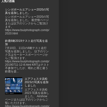
人気の投稿
シンガポールエアショー2020の写
真を追加しました。
シンガポールエアショー2020の写
真を追加しました。 航空祭ページ
または以下のリンクからご覧頂け
ます。
https://www.tsuiphotograph.com/p/
2020.html
鈴鹿8耐2019テスト走行写真を追
加
7月10日、11日の8耐テスト走行
写真を追加しました。 以下のリン
ク又はモータースポーツページか
らご覧頂けます。
https://www.tsuiphotograph.com/p/
20190711-12-8.html KRTはテスト
不参加でしたが、晴れと雨と違う
鈴鹿を楽...
エアフェスタ浜松
2023の写真を追加
しました
エアフェスタ浜松
2023 写真を追加し
ました。 Airshow
ページまたは以下のリンクからご
覧いただけます。
https://www.tsuiphotograph.com/p/