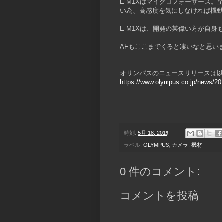
E-M1Xはマイクロフォーサーズ
い為、高感度を気にしなければ機
E-M1Xは、開発の某偉い方が自
AFもここまでくると凄いなと思い
オリンパスのニュースリリースは以
https://www.olympus.co.jp/news/20
時刻:
5月 18, 2019
ラベル:
OLYMPUS
,
カメラ
,
機材
0 件のコメント:
コメントを投稿