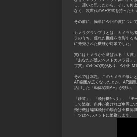
し、凄いと思ったから。そして何
なく、次世代のAF方式を持ったカ
その前に、簡単に今回の賞につい
カメラグランプリとは、カメラ記者
ラのうち、優れた機種を表彰するもので
に発売された機種が対象でした。
賞にはカメラから選ばれる「大賞」
「あなたが選ぶベストカメラ賞」
ブ賞」の4つの賞があり、今回E-
それでは本題。このカメラの凄いと
AF範囲が広くなったとか、AF測
活用した「動体認識AF」が凄い。
「鉄道」、「飛行機/ヘリ」、「モ
して追従、条件が良ければ車両ごと
飛行機は編隊飛行の場合は全機認
ーツはヘルメットに追従します。