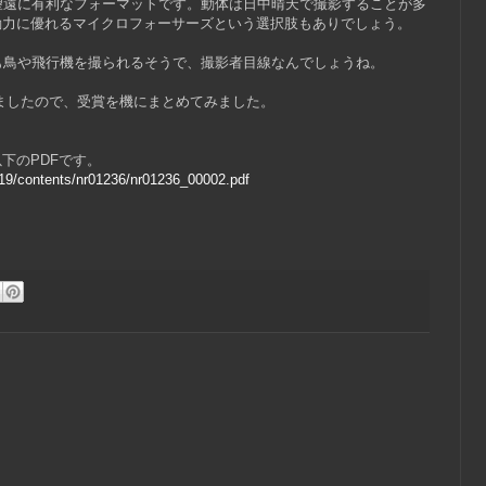
。望遠に有利なフォーマットです。動体は日中晴天で撮影することが多
動力に優れるマイクロフォーサーズという選択肢もありでしょう。
身も鳥や飛行機を撮られるそうで、撮影者目線なんでしょうね。
ましたので、受賞を機にまとめてみました。
下のPDFです。
19/contents/nr01236/nr01236_00002.pdf