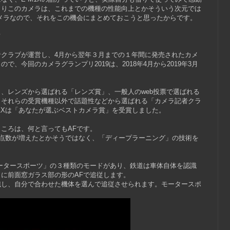
よりこのカメラは、これまでの機種の性能向上とかそういう次元では
メラなので、それをこの機会にまとめておこうと思ったからです。
て
クラブが運営し、4月から翌年３月までの１年間に発売されたカメ
、今回のカメラグランプリ2019は、2018年4月から2019年3月
、レンズから選ばれる「レンズ賞」、一般人のweb投票で選ばれる
、それらの受賞機種以外で話題性などから選ばれる「カメラ記者クラ
M1Xは「あなたが選ぶベストカメラ賞」を受賞しました。
ころは、何と言ってもAFです。
距点数が増えたとかそうではなく、「ディープラーニング」の技術を
ータースポーツ」の３種類のモードがあり、鉄道は車体自体を認識
に前面窓ガラス部の形のAFで追従します。
識し、自分で合わせた機体を選んで追従させられます。モータースポ