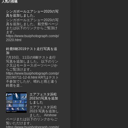
人気の投稿
シンガポールエアショー2020の写
真を追加しました。
シンガポールエアショー2020の写
真を追加しました。 航空祭ページ
または以下のリンクからご覧頂け
ます。
https://www.tsuiphotograph.com/p/
2020.html
鈴鹿8耐2019テスト走行写真を追
加
7月10日、11日の8耐テスト走行
写真を追加しました。 以下のリン
ク又はモータースポーツページか
らご覧頂けます。
https://www.tsuiphotograph.com/p/
20190711-12-8.html KRTはテスト
不参加でしたが、晴れと雨と違う
鈴鹿を楽...
エアフェスタ浜松
2023の写真を追加
しました
エアフェスタ浜松
2023 写真を追加し
ました。 Airshow
ページまたは以下のリンクからご
覧いただけます。
https://www.tsuiphotograph.com/p/